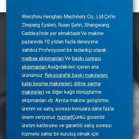
Wenzhou Henghao Machinery Co., Ltd.Çin'in
Zhejiang Eyaleti, Ruian Şehri, Shangwang
Caddesi'nde yer almaktadır.Ve makine
pazarında 10 yıldan fazla deneyime
sahibiz.Profesyonel bir tedarikçi olarak
matbaa ekipmanları
Ve
baskı sonrası
ekipmanları
.Aşağıdakileri içeren ana
ürünümüz:
fleksografik baskı makineleri
,
kalıp kesme makineleri
,
dilme sarma
makineleri
ve diğer kağıt dönüştürme
ekipmanları vb. Ayrıca makine geliştirme,
üretim ve satış sonrası konulara daha fazla
önem veriyoruz.
hizmet
Çünkü güvenilir
üretim kalitesine ve garantili satış sonrası
hizmete sahip bir kuruluş olmak için