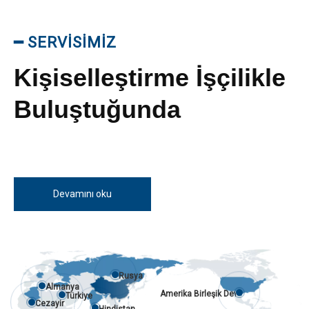
━
SERVİSİMİZ
Kişiselleştirme İşçilikle
Buluştuğunda
Devamını oku
Rusya
Almanya
Amerika Birleşik Devletleri
Türkiye
Cezayir