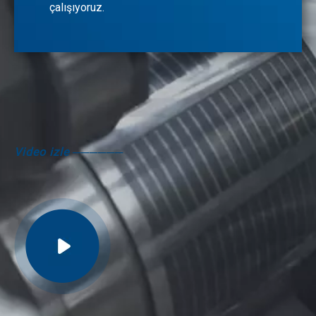
çalışıyoruz.
Video izle
──────