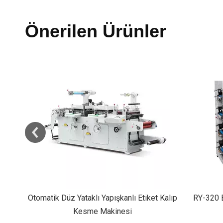
Önerilen Ürünler
t Kalıp
RY-320 Etiket Flekso Baskı Makinası
Tam Otoma