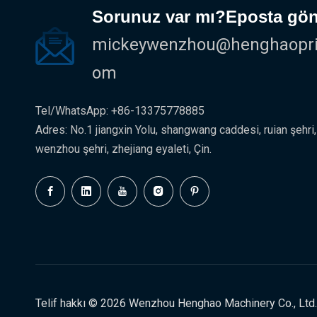
Sorunuz var mı?Eposta gön
mickeywenzhou@henghaoprin
om
Tel/WhatsApp: +86-13375778885
Adres: No.1 jiangxin Yolu, shangwang caddesi, ruian şehri,
wenzhou şehri, zhejiang eyaleti, Çin.
Telif hakkı ©
2026
Wenzhou Henghao Machinery Co., Ltd.He