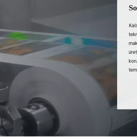
So
Kal
tekn
mak
üret
kor
teme