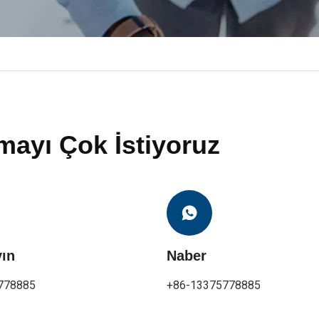
mayı Çok İstiyoruz
yın
Naber
778885
+86-13375778885