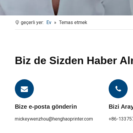
geçerli yer:
Ev
»
Temas etmek
Biz de Sizden Haber Al
Bize e-posta gönderin
Bizi Ara
mickeywenzhou@henghaoprinter.com
+86-13375