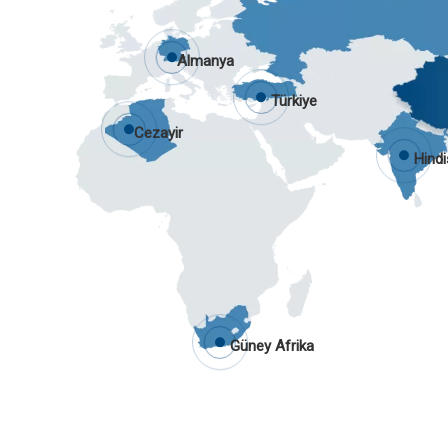
Almanya
Türkiye
Cezayir
Hind
Güney Afrika