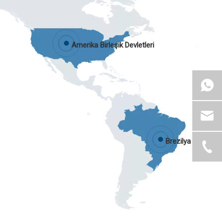
Amerika Birleşik Devletleri
Brezilya