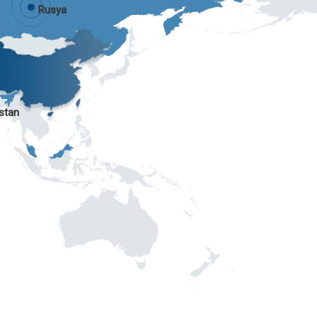
Rusya
istan