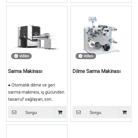
için kayıt sensörü ile
tekniklerinin özelliklerini
donatılmış yeni bir üründür.Bu
birleştirir.
makine önceden basılmış
etiketlere
uygulanabilir.Çözme, döner
kalıplı kesme, dilme ve geri
sarma işlemleri tek bir işlemle
tamamlanabilir.
video
video
Sarma Makinası
Dilme Sarma Makinası
● Otomatik dilme ve geri
sarma makinesi, iş gücünden
tasarruf sağlayan, son
derece otomatikleştirilmiş,
Sorgu
Sorgu
esnek ve verimli bir dilme ve
geri sarma ekipmanıdır. ●
Esas olarak boş etiketler, fiyat
etiketleri, lojistik etiketleri,