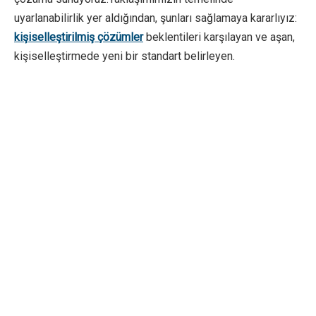
uyarlanabilirlik yer aldığından, şunları sağlamaya kararlıyız:
kişiselleştirilmiş çözümler
beklentileri karşılayan ve aşan,
kişiselleştirmede yeni bir standart belirleyen.
RY-320 Etiket Flekso Baskı
Makinası
Esas olarak kağıt ürünleri baskısı, etiketler, çıkartmalar,
kaplamalı kağıt, alüminyum folyo, kağıt torbalar vb. için
kullanılır.
Ana özellik