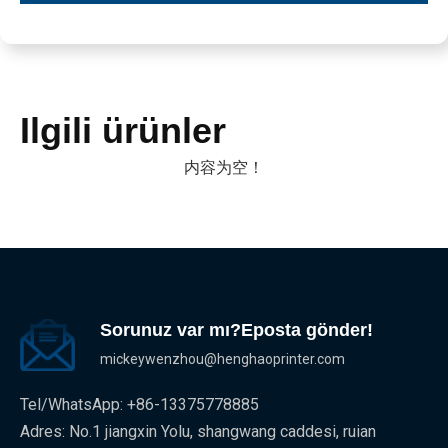
Ilgili ürünler
内容为空！
Sorunuz var mı?Eposta gönder!
mickeywenzhou@henghaoprinter.com
Tel/WhatsApp: +86-13375778885
Adres: No.1 jiangxin Yolu, shangwang caddesi, ruian