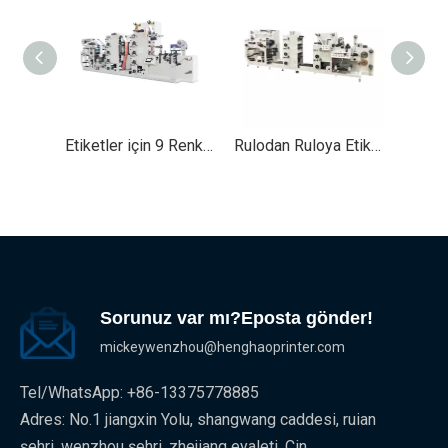
Etiketler için 9 Renkli Yapışkanlı Etiket Flekso Etiket Baskı Makinesi Fleksografik Yazıcı
Rulodan Ruloya Etiketler İçin 7 Renkli Etiket Flekso Baskı Makinesi Fleksografik Yazıcılar
Sorunuz var mı?Eposta gönder!
mickeywenzhou@henghaoprinter.com
Tel/WhatsApp: +86-13375778885
Adres: No.1 jiangxin Yolu, shangwang caddesi, ruian
şehri, wenzhou şehri, zhejiang eyaleti, Çin.